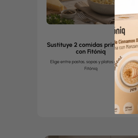
1
Sustituye 2 comidas principales
con Fitóniq
Elige entre pastas, sopas y platos calientes
Fitóniq