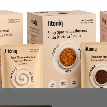
2
Completa tu día con 2
tentempiés
Elige tus Fitóniq favoritos, como batidos,
brownie o porridge, o combínalos con
opciones tradicionales.