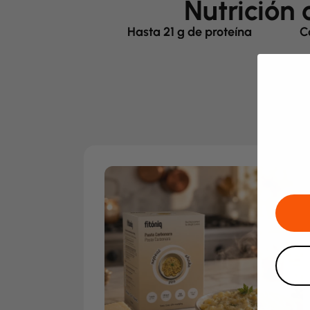
Nutrición 
Hasta 21 g de proteína
C