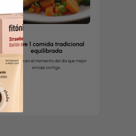
3
Incluye 1 comida tradicional
equilibrada
Disfrútala en el momento del día que mejor
encaje contigo.