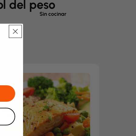
ol del peso
Sin cocinar