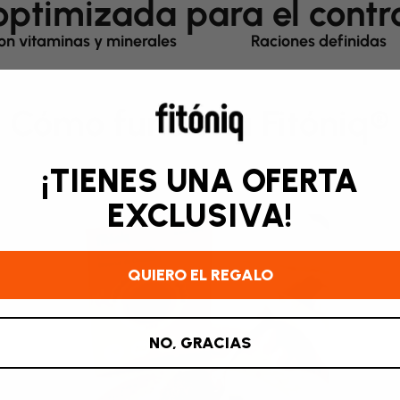
optimizada para el contr
on vitaminas y minerales
Raciones definidas
Cómo funciona Fitóniq®
¡TIENES UNA OFERTA
EXCLUSIVA!
QUIERO EL REGALO
NO, GRACIAS