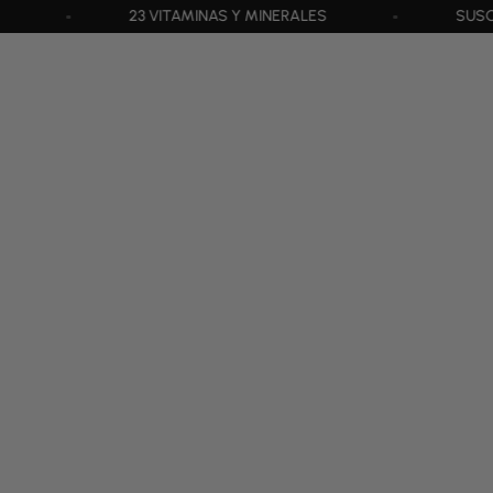
Y MINERALES
SUSCRÍBETE Y AHORRA 12€